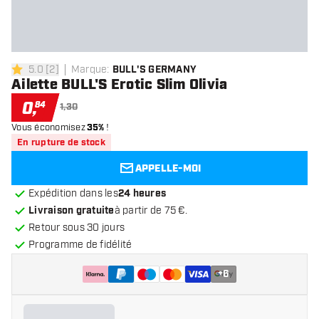
5.0
[
2
]
Marque
:
BULL'S GERMANY
5 étoiles de notation
Ailette BULL'S Erotic Slim Olivia
0
,
84
1,30
Vous économisez
35%
!
En rupture de stock
APPELLE-MOI
Expédition dans les
24 heures
Livraison gratuite
à partir de 75 €.
Retour sous 30 jours
Programme de fidélité
+
6