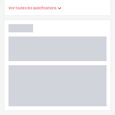
Type
Standard
Voir toutes les spécifications
Flexibilité
Main color