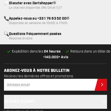
Discuter avec Dartshopper
Service client indisponible
Le chat est disponible 24h/24 et 7j/7
Appelez-nous au +33 1 76 63 52 00
Service client indisponible
Disponible en semaine de 10h00 à 17h00
Questions fréquemment posées
Réponse directe
Expédition dans les
24 heures
Retours dans un délai d
•
140.000+ Avis
ABONEZ-VOUS À NOTRE BULLETIN
Recevez les dernières offres et promotions
Abo
SERVICE CLIENT