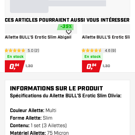
CES ARTICLES POURRAIENT AUSSI VOUS INTÉRESSER
-
35
%
ajouter à la liste de souhaits
Ailette BULL'S Erotic Slim Abigail
Ailette BULL'S Erotic Sli
ouvrir le panneau des avis
5.0 (2)
ouvrir le pannea
4.6 (9)
5 étoiles de notation
4.6 étoiles de notation
En stock
En stock
0
,
0
,
84
84
1,30
1,30
INFORMATIONS SUR LE PRODUIT
Spécifications du Ailette BULL'S Erotic Slim Olivia:
Couleur Ailette:
Multi
Forme Ailette:
Slim
Contenu:
1 set (3 Ailettes)
Matériel Ailette:
75 Micron