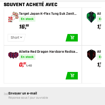
SOUVENT ACHETÉ AVEC
Target Japan K-Flex Tung Suk Zenith
Aile
G2 NO2 - Ailettes Fléchettes
En stock
En 
16
,
1
,
95
10
Short
AJOUTER AU PANIE
Ailette Red Dragon Hardcore Radical
Aile
Pink Teardrop
En stock
En 
0
,
1
,
91
10
1,40
AJOUTER AU PANIE
Envoyer un e-mail
Réponse sous 1 jour ouvrable