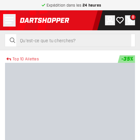
Expédition dans les
24 heures
Menu
0
Compte
Ma liste de
Pani
retour à la page d’accueil
rechercher
rechercher
-
35
%
Top 10 Ailettes