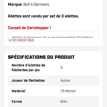
Marque:
Bull's Germany
Ailettes sont vendu par set de 3 ailettes.
Conseil de Dartshopper !
Veillez à disposer d'un grand nombre d'ailettes
En savoir plus
et de tiges. Ils peuvent être endommagés ou
cassés à l'usage.
SPÉCIFICATIONS DU PRODUIT
Essayez une forme, un matériau ou une
Nombre d'ailettes de
3
épaisseur différents des ailettes pour découvrir
fléchettes par jeu
la variante qui vous convient le mieux !
Joueur de fléchettes
Aucun
Matériel
75 Micron
Forme
Slim